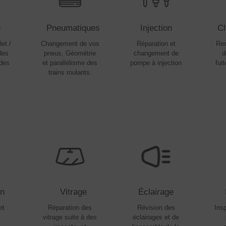
e
Pneumatiques
Injection
Cl
et /
Changement de vos
Réparation et
Rec
des
pneus, Géométrie
changement de
d
 des
et parallélisme des
pompe à injection
fuit
e
trains roulants.
Vitrage
Éclairage
on
Réparation des
Révision des
Insp
et
vitrage suite à des
éclairages et de
s