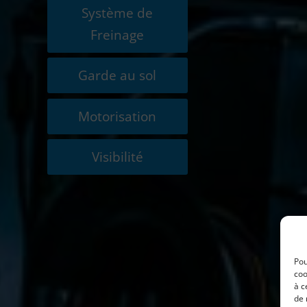
Système de
Freinage
Garde au sol
Motorisation
Visibilité
Pou
coo
à c
de 