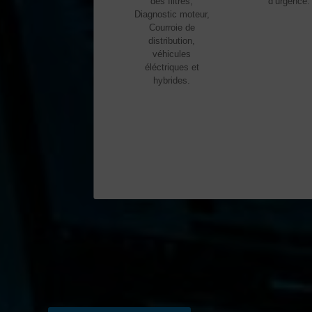
des filtres,
d’urgence
Diagnostic moteur,
Courroie de
distribution,
véhicules
éléctriques et
hybrides.