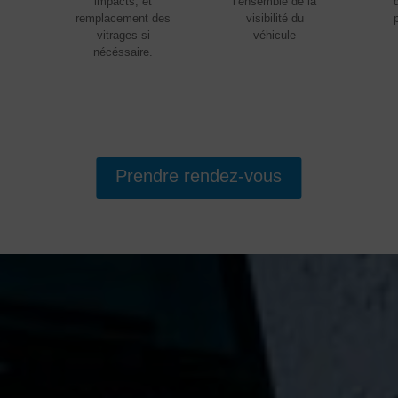
impacts, et
l’ensemble de la
.
remplacement des
visibilité du
vitrages si
véhicule
nécéssaire.
Prendre rendez-vous