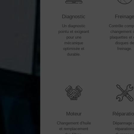
Diagnostic
Freinag
Un diagnostic
Contrôle compl
pointu et exigeant
changement 
pour une
plaquettes et
mécanique
disques d
optimisée et
freinage.
durable.
Moteur
Réparati
Changement d’huile
Dépannage 
et remplacement
réparation