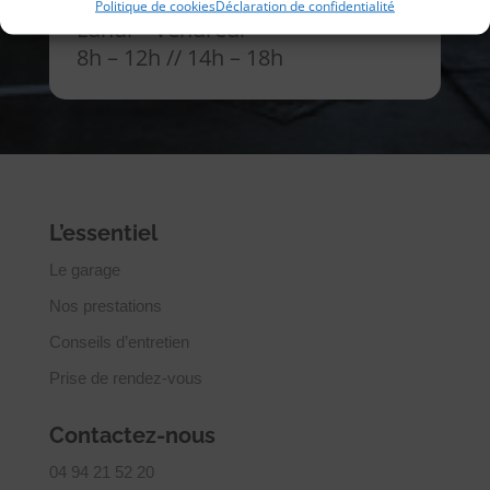
Politique de cookies
Déclaration de confidentialité
Lundi – Vendredi
8h – 12h // 14h – 18h
L’essentiel
Le garage
Nos prestations
Conseils d’entretien
Prise de rendez-vous
Contactez-nous
04 94 21 52 20